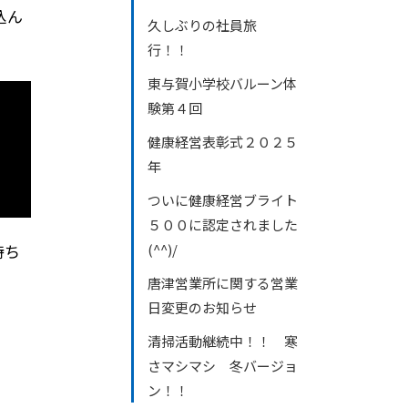
込ん
久しぶりの社員旅
行！！
東与賀小学校バルーン体
験第４回
健康経営表彰式２０２５
年
ついに健康経営ブライト
５００に認定されました
持ち
(^^)/
唐津営業所に関する営業
日変更のお知らせ
清掃活動継続中！！ 寒
さマシマシ 冬バージョ
ン！！