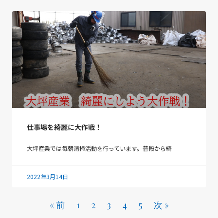
仕事場を綺麗に大作戦！
大坪産業では毎朝清掃活動を行っています。普段から綺
2022年3月14日
« 前
1
2
3
4
5
次 »