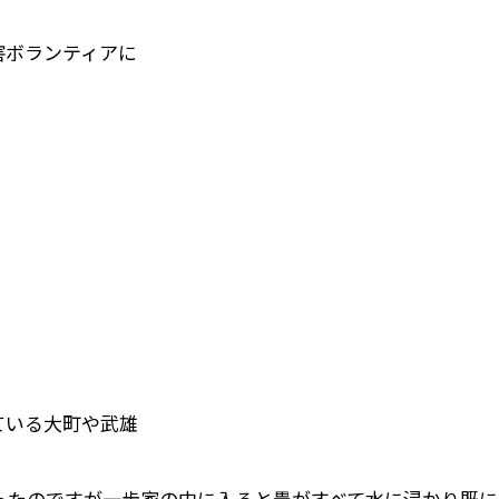
害ボランティアに
ている大町や武雄
ったのですが一歩家の中に入ると畳がすべて水に浸かり既に