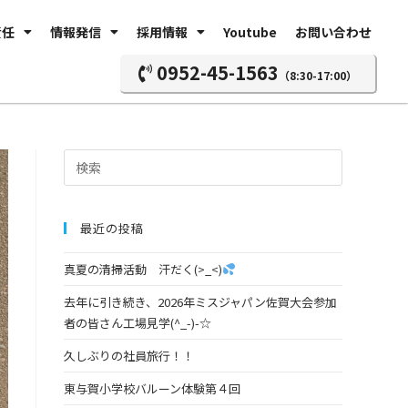
責任
情報発信
採用情報
Youtube
お問い合わせ
0952-45-1563
（8:30-17:00）
最近の投稿
真夏の清掃活動 汗だく(>_<)
去年に引き続き、2026年ミスジャパン佐賀大会参加
者の皆さん工場見学(^_-)-☆
久しぶりの社員旅行！！
東与賀小学校バルーン体験第４回