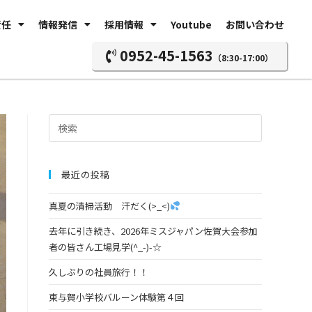
責任
情報発信
採用情報
Youtube
お問い合わせ
0952-45-1563
（8:30-17:00）
最近の投稿
真夏の清掃活動 汗だく(>_<)
去年に引き続き、2026年ミスジャパン佐賀大会参加
者の皆さん工場見学(^_-)-☆
久しぶりの社員旅行！！
東与賀小学校バルーン体験第４回