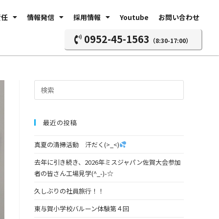
責任
情報発信
採用情報
Youtube
お問い合わせ
0952-45-1563
（8:30-17:00）
最近の投稿
真夏の清掃活動 汗だく(>_<)
去年に引き続き、2026年ミスジャパン佐賀大会参加
者の皆さん工場見学(^_-)-☆
久しぶりの社員旅行！！
東与賀小学校バルーン体験第４回