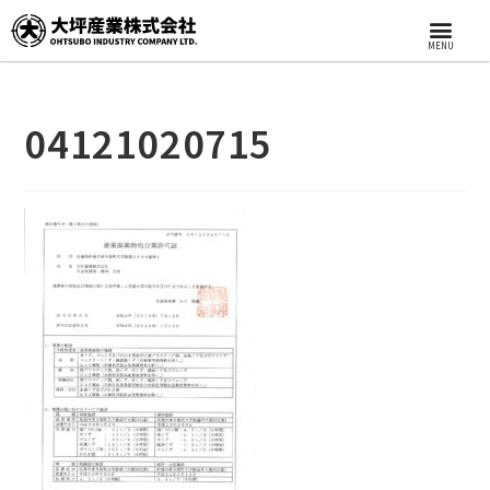
MENU
04121020715